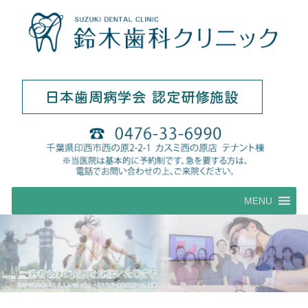
コ
MENU
ン
テ
ン
ツ
へ
ス
キ