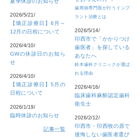
夏季休診のお知らせ
歯周病専門医が行うインプ
2026/5/21/
ラント治療とは
【矯正診療日】6月～
2026/5/14/
12月の日程について
印西市で「かかりつけ
2026/4/10/
歯医者」を探している
GWの休診日のお知ら
あなたへ
せ
鈴木歯科クリニックが選ば
れる理由
2026/4/10/
【矯正診療日】5月の
2026/4/16/
日程について
臨床歯科麻酔認定歯科
衛生士
2026/1/19/
臨時休診のお知らせ
2026/2/12/
印西市・印西牧の原で
記事一覧
後悔しない歯医者選び