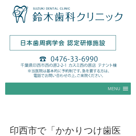
コ
MENU
ン
テ
ン
ツ
へ
ス
印西市で「かかりつけ歯医
キ