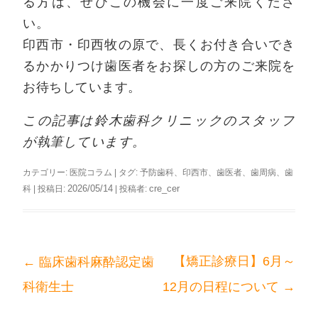
る方は、ぜひこの機会に一度ご来院くださ
い。
印西市・印西牧の原で、長くお付き合いでき
るかかりつけ歯医者をお探しの方のご来院を
お待ちしています。
この記事は鈴木歯科クリニックのスタッフ
が執筆しています。
カテゴリー:
医院コラム
| タグ:
予防歯科
、
印西市
、
歯医者
、
歯周病
、
歯
2026/05/14
cre_cer
科
| 投稿日:
|
投稿者:
←
【矯正診療日】6月～
臨床歯科麻酔認定歯
投
→
科衛生士
12月の日程について
稿
ナ