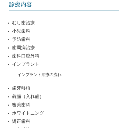
ビ
診療内容
ゲ
ー
むし歯治療
シ
小児歯科
ョ
予防歯科
ン
歯周病治療
歯科口腔外科
インプラント
インプラント治療の流れ
歯牙移植
義歯（入れ歯）
審美歯科
ホワイトニング
矯正歯科