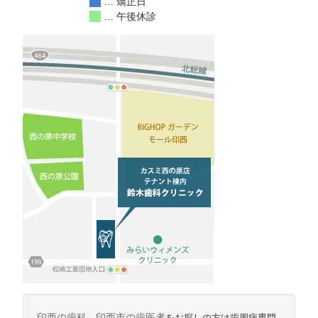
… 矯正日
… 午後休診
印西の歯科
、
印西市の歯医者
をお探しの方は歯周病専門