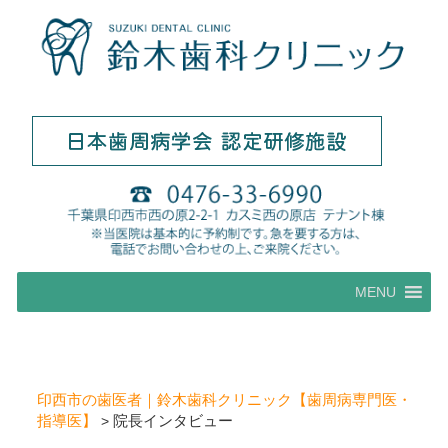
コ
MENU
ン
テ
ン
ツ
へ
印西市の歯医者｜鈴木歯科クリニック【歯周病専門医・
ス
指導医】
院長インタビュー
>
キ