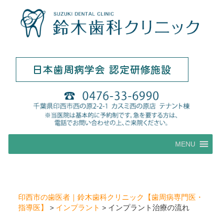
コ
MENU
ン
テ
ン
ツ
へ
印西市の歯医者｜鈴木歯科クリニック【歯周病専門医・
ス
指導医】
インプラント
インプラント治療の流れ
>
>
キ