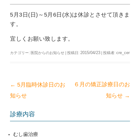
ッ
プ
5月3日(日)～5月6日(水)は休診とさせて頂きま
す。
宜しくお願い致します。
2015/04/23
cre_cer
カテゴリー:
医院からのお知らせ
| 投稿日:
|
投稿者:
←
６月の矯正診療日のお
5月臨時休診日のお
投
→
知らせ
知らせ
稿
ナ
ビ
診療内容
ゲ
ー
むし歯治療
シ