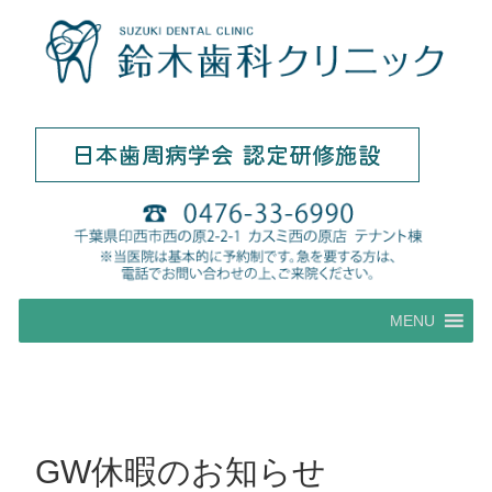
コ
MENU
ン
テ
ン
ツ
へ
ス
GW休暇のお知らせ
キ