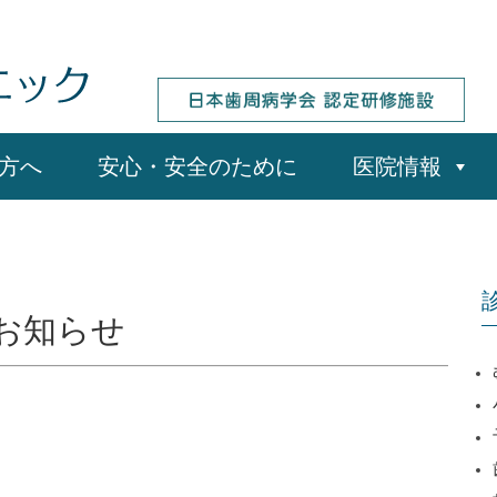
コ
方へ
安心・安全のために
医院情報
ン
テ
ン
ツ
へ
ス
キ
お知らせ
ッ
プ