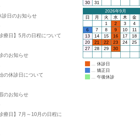
30
31
0
2026年9月
休診日のお知らせ
日
月
火
水
木
金
1
2
3
4
0
6
7
8
9
10
11
診療日】5月の日程について
13
14
15
16
17
18
20
21
22
23
24
25
9
27
28
29
30
診のお知らせ
… 休診日
4
… 矯正日
始の休診日について
… 午後休診
2
暇のお知らせ
0
診療日】7月～10月の日程に
5