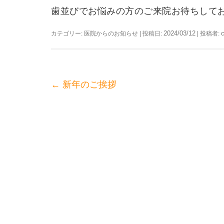
歯並びでお悩みの方のご来院お待ちして
2024/03/12
カテゴリー:
医院からのお知らせ
| 投稿日:
|
投稿者:
←
新年のご挨拶
投
稿
ナ
ビ
ゲ
ー
シ
ョ
ン