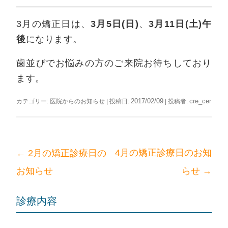
ッ
プ
3月5日(日)
3月11日(土)午
3月の矯正日は、
、
後
になります。
歯並びでお悩みの方のご来院お待ちしており
ます。
2017/02/09
cre_cer
カテゴリー:
医院からのお知らせ
| 投稿日:
|
投稿者:
←
4月の矯正診療日のお知
2月の矯正診療日の
投
→
お知らせ
らせ
稿
ナ
ビ
診療内容
ゲ
ー