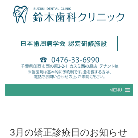
コ
MENU
ン
テ
ン
ツ
へ
ス
3月の矯正診療日のお知らせ
キ