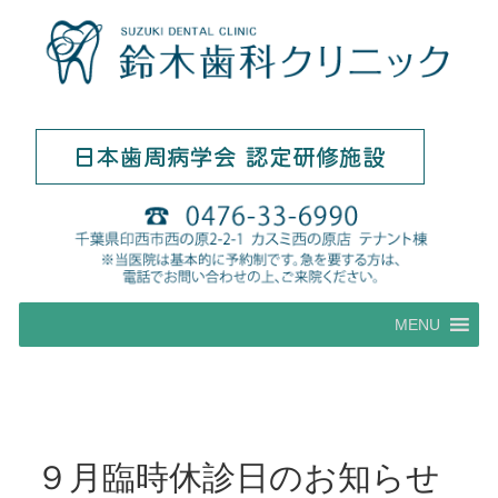
コ
MENU
ン
テ
ン
ツ
へ
ス
９月臨時休診日のお知らせ
キ