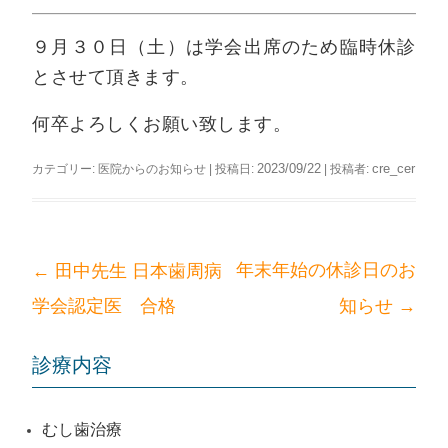
ッ
プ
９月３０日（土）は学会出席のため臨時休診
とさせて頂きます。
何卒よろしくお願い致します。
2023/09/22
cre_cer
カテゴリー:
医院からのお知らせ
| 投稿日:
|
投稿者:
←
年末年始の休診日のお
田中先生 日本歯周病
投
→
学会認定医 合格
知らせ
稿
ナ
ビ
診療内容
ゲ
ー
むし歯治療
シ