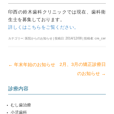
ッ
プ
印西の鈴木歯科クリニックでは現在、歯科衛
生士を募集しております。
詳しくはこちらをご覧ください。
2014/12/08
cre_cer
カテゴリー:
医院からのお知らせ
| 投稿日:
|
投稿者:
←
2月、3月の矯正診療日
年末年始のお知らせ
投
→
のお知らせ
稿
ナ
ビ
診療内容
ゲ
ー
むし歯治療
シ
小児歯科