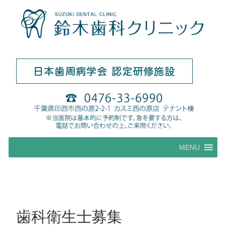
コ
MENU
ン
テ
ン
ツ
へ
ス
歯科衛生士募集
キ